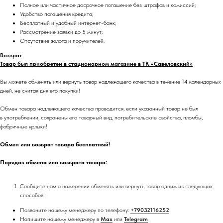
Полное или частичное досрочное погашение без штрафов и комиссий;
Удобство погашения кредита;
Бесплатный и удобный интернет-банк;
Рассмотрение заявки до 5 минут;
Отсутствие залога и поручителей.
Возврат
Товар был приобретен в стационарном магазине в ТК «Савеловский»
Вы можете обменять или вернуть товар надлежащего качества в течение 14 календарных
дней, не считая дня его покупки!
Обмен товара надлежащего качества проводится, если указанный товар не был
в употреблении, сохранены его товарный вид, потребительские свойства, пломбы,
фабричные ярлыки!
Обмен или
возврат товара бесплатный!
Порядок обмена или возврата товара:
Сообщите нам о намерении обменять или вернуть товар одним из следующих
способов:
Позвоните нашему менеджеру по телефону:
+79032116252
Напишите нашему менеджеру в
Max
или
Telegram