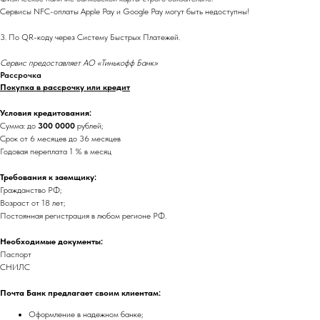
Сервисы NFC-оплаты Apple Pay и Google Pay могут быть недоступны!
3. По QR-коду через Систему Быстрых Платежей.
Сервис предоставляет АО «Тинькофф Банк»
Рассрочка
Покупка в рассрочку или кредит
Условия кредитования:
Сумма: до
300 0000
рублей;
Срок от 6 месяцев до 36 месяцев
Годовая переплата 1 % в месяц
Требования к заемщику:
Гражданство РФ;
Возраст от 18 лет;
Постоянная регистрация в любом регионе РФ.
Необходимые документы:
Паспорт
СНИЛС
Почта Банк предлагает своим клиентам:
Оформление в надежном банке;