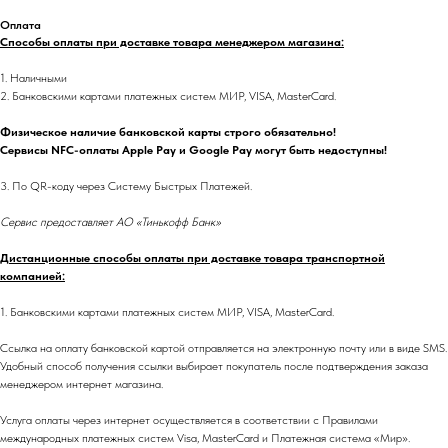
Оплата
Способы оплаты при доставке товара менеджером магазина:
1. Наличными
2. Банковскими картами платежных систем МИР, VISA, MasterCard.
Физическое наличие банковской карты строго обязательно!
Сервисы NFC-оплаты Apple Pay и Google Pay могут быть недоступны!
3. По QR-коду через Систему Быстрых Платежей.
Сервис предоставляет АО «Тинькофф Банк»
Дистанционные способы оплаты при доставке товара транспортной
компанией:
1. Банковскими картами платежных систем МИР, VISA, MasterCard.
Ссылка на оплату банковской картой отправляется на электронную почту или в виде SMS.
Удобный способ получения ссылки выбирает покупатель после подтверждения заказа
менеджером интернет магазина.
Услуга оплаты через интернет осуществляется в соответствии с Правилами
международных платежных систем Visa, MasterCard и Платежная система «Мир».