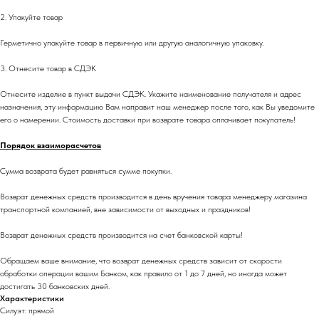
2. Упакуйте товар
Герметично упакуйте товар в первичную или другую аналогичную упаковку.
3. Отнесите товар в СДЭК
Отнесите изделие в пункт выдачи СДЭК. Укажите наименование получателя и адрес
назначения, эту информацию Вам направит наш менеджер после того, как Вы уведомите
его о намерении. Стоимость доставки при возврате товара оплачивает покупатель!
Порядок взаиморасчетов
Сумма возврата будет равняться сумме покупки.
Возврат денежных средств производится в день вручения товара менеджеру магазина
транспортной компанией, вне зависимости от выходных и праздников!
Возврат денежных средств производится на счет банковской карты!
Обращаем ваше внимание, что возврат денежных средств зависит от скорости
обработки операции вашим Банком, как правило от 1 до 7 дней, но иногда может
достигать 30 банковских дней.
Характеристики
Силуэт: прямой