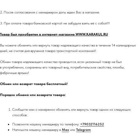
2. После согласования с менеджером даты ждем Вас в магазине.
3. При оплате товара банковской картой не забудьте взять её с собой!!!
Товар был приобретен в интернет-магазине WWW.KARAKUL.RU
Вы можете обменять или вернуть товар надлежащего качества в течение 14 календарных
дней, не считая дня вручения товара транспортной компанией!
Обмен товара надлежащего качества проводится, если указанный товар не был
в употреблении, сохранены его товарный вид, потребительские свойства, пломбы,
фабричные ярлыки!
Обмен или возврат товара бесплатный!
Порядок обмена или возврата товара:
Сообщите нам о намерении обменять или вернуть товар одним из следующих
способов:
Позвоните нашему менеджеру по телефону:
+79032116252
Напишите нашему менеджеру в
Max
или
Telegram