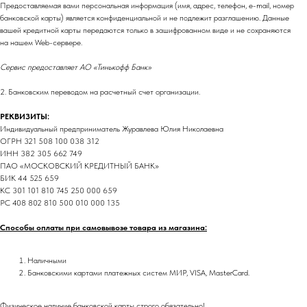
Предоставляемая вами персональная информация (имя, адрес, телефон, e-mail, номер
банковской карты) является конфиденциальной и не подлежит разглашению. Данные
вашей кредитной карты передаются только в зашифрованном виде и не сохраняются
на нашем Web-сервере.
Сервис предоставляет АО «Тинькофф Банк»
2. Банковским переводом на расчетный счет организации.
РЕКВИЗИТЫ:
Индивидуальный предприниматель Журавлева Юлия Николаевна
ОГРН 321 508 100 038 312
ИНН 382 305 662 749
ПАО «МОСКОВСКИЙ КРЕДИТНЫЙ БАНК»
БИК 44 525 659
КС 301 101 810 745 250 000 659
РС 408 802 810 500 010 000 135
Способы оплаты при самовывозе товара из магазина:
Наличными
Банковскими картами платежных систем МИР, VISA, MasterCard.
Физическое наличие банковской карты строго обязательно!