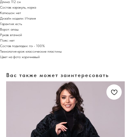
Длина: 112 см
Состав: каракуль, норка
Капюшон: нет
Дизайн модели: Италия
Гарантия: есть
Ворот: апаш
Рукав: втачной
Пояс: нет
Состав подкладки: пэ - 100%
Технология кроя: классические пластины
Цвет на фото: коричневый
Вас также может заинтересовать